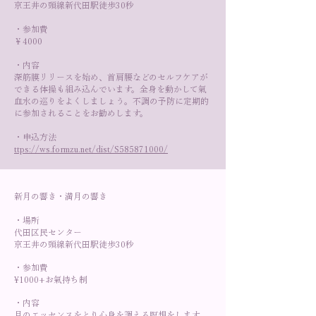
京王井の頭線新代田駅徒歩30秒
・参加費
￥4000
・内容
深筋膜リリースを始め、首肩腰などのセルフケアが
できる体操も組み込んでいます。全身を動かして氣
血水の巡りをよくしましょう。不調の予防に定期的
に参加されることをお勧めします。
・申込方法
ttps://ws.formzu.net/dist/S585871000/
新月の響き・満月の響き
・場所
代田区民センター
京王井の頭線新代田駅徒歩30秒
・参加費
¥1000+お氣持ち制
・内容
月のエッセンスをとり心身を調える瞑想をします。