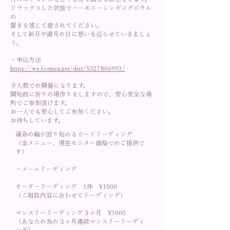
リラックスした状態でハーモニーシンギングボウル
の
響きを感じて癒されてください。
そして新月や満月の日に想いを巡らせていきましょ
う。
・申込方法
https://ws.formzu.net/dist/S527806993/
少人数での開催になります。
開始前に祈りの場作りをしますので、安心安全な場
所でご参加頂けます。
お一人でも安心してご参加ください。
お待ちしています。
運命の輪が回り始めるカードリーディング
（全メニュー、現在モニター価格でのご提供で
す）
・メールリーディング
オーダーリーディング 1件 ¥1000
（ご相談内容に合わせてリーディング）
マンスリーリーディング３ヶ月 ¥3000
（あなたの為の３ヶ月連続マンスリーリーディ