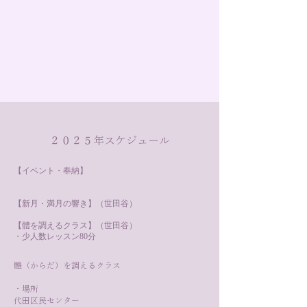
２０２５年スケジュール
【イベント・奉納】
【新月・満月の響き】（世田谷）
【體を調えるクラス】（世田谷）
・少人数レッスン80分
體（からだ）を調えるクラス
・場所
代田区民センター