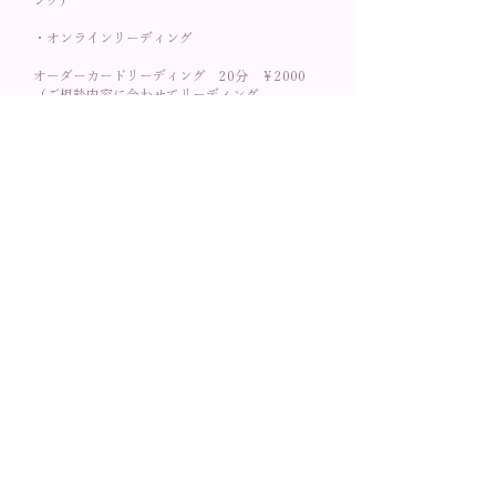
ング）
・オンラインリーディング
オーダーカードリーディング 20分 ￥2000
（ご相談内容に合わせてリーディング。
10分追加ごとにプラス¥1000）
ライトワーク＆シャドウワークリーディング3ヶ
月
20分×3回 ¥5500
（インナーチャイルドと向き合う３回リーディ
ング。
場合によっては有料で延長することもありま
す。）
​・申込方法
https://ws.formzu.net/dist/S279267557/