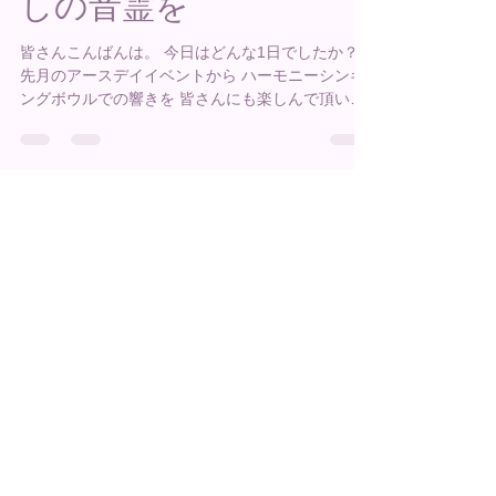
5/13(水)満月の響きで癒
しの音霊を
皆さんこんばんは。 今日はどんな1日でしたか？
先月のアースデイイベントから ハーモニーシンギ
ングボウルでの響きを 皆さんにも楽しんで頂いて
いますが この癒しの音霊を浴びて頂きたく 今月か
ら、新月と満月の日に イベントを開催する運びと
なりました😊✨...