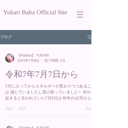
Yukari Baba Official Site
ブログ
【Padma】 YUKARI
2025年7月8日
読了時間: 1分
令和7年7月7日から
7月に入ってからエネルギーが変わりつつあること
は 感じていましたし受け取っていました✨ 何かが
起きると言われていた7月5日は 昨年の12月から友
人たちと集まる予定が入っていて 蓋を開けてみれ
ば集まるべくして集まったな という感覚です😊...