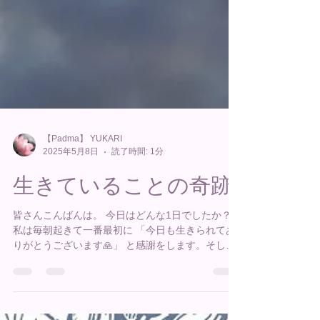
【Padma】 YUKARI
2025年5月8日
読了時間: 1分
生きていることの奇跡
皆さんこんばんは。 今日はどんな1日でしたか？
私は毎朝起きて一番最初に 「今日も生きられてあ
りがとうございます🙏」 と感謝をします。そし
て、 「家族が今日も生きていることに感謝します
🙏」 と続きます。 生きるということは奇跡なのだ
な。 昨年、友人を亡くしてから...