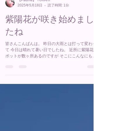
【Padma】 YUKARI
2025年5月18日
読了時間: 1分
紫陽花が咲き始めまし
たね
皆さんこんばんは。 昨日の大雨とは打って変わっ
て 今日は晴れて暑い日でしたね。 近所に紫陽花ス
ポットが数ヶ所あるのですが そこにこんなにも可
愛く紫陽花が咲き始めたんです！ 可愛いですねぇ
😍 梅雨はじめじめするから好きではないけど 色と
りどりの紫陽花の美しさは大好きなので...